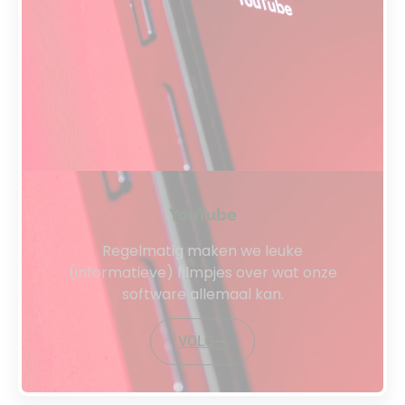
YouTube
Regelmatig maken we leuke
(informatieve) filmpjes over wat onze
software allemaal kan.
VOLG