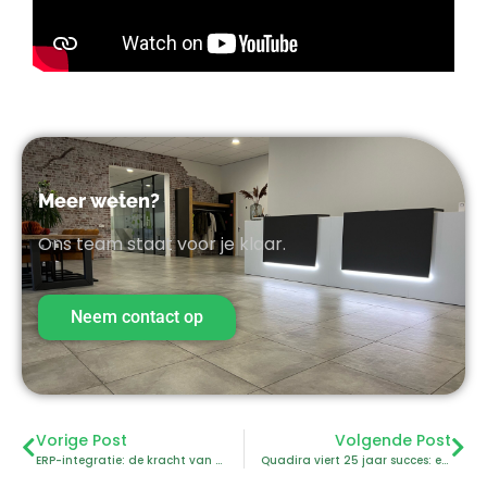
Meer weten?
Ons team staat voor je klaar.
Neem contact op
Vorige Post
Volgende Post
ERP-integratie: de kracht van Quadira Advanced-Forms®
Quadira viert 25 jaar succes: een dag om nooit te vergeten