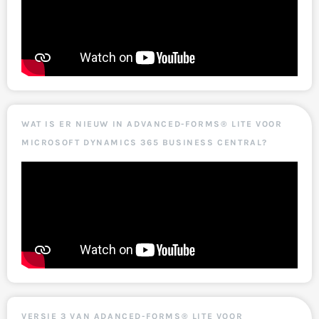
WAT IS ER NIEUW IN ADVANCED-FORMS® LITE VOOR
MICROSOFT DYNAMICS 365 BUSINESS CENTRAL?
VERSIE 3 VAN ADANCED-FORMS® LITE VOOR