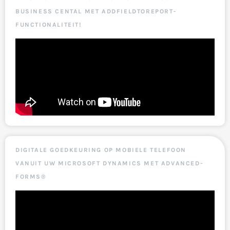
BUSINESS CENTAL MET ADDFIELDTOREPORT-
FUNCTIONALITEIT!
DIGITALE GOEDKEURING OP MOBIELE TELEFOON
VANUIT UW MICROSOFT DYNAMICS MET ADVANCED-
FORMS®