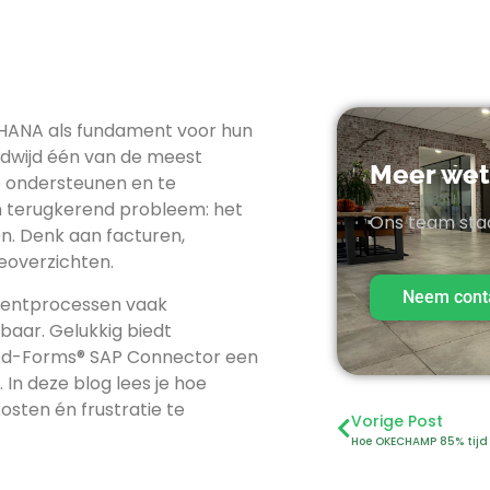
4HANA als fundament voor hun
eldwijd één van de meest
Meer we
 ondersteunen en te
én terugkerend probleem: het
Ons team staa
. Denk aan facturen,
eoverzichten.
Neem cont
umentprocessen vaak
tbaar. Gelukkig biedt
ed-Forms® SAP Connector een
In deze blog lees je hoe
sten én frustratie te
Vorige Post