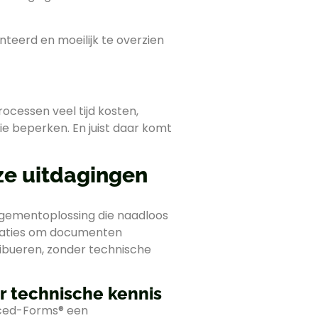
eerd en moeilijk te overzien
cessen veel tijd kosten,
tie beperken. En juist daar komt
e uitdagingen
ementoplossing die naadloos
saties om documenten
ribueren, zonder technische
 technische kennis
nced-Forms® een