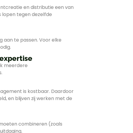
ntcreatie en distributie een van
 lopen tegen dezelfde
g aan te passen. Voor elke
odig.
 expertise
aak meerdere
.
nagement is kostbaar. Daardoor
d, en blijven zij werken met de
 moeten combineren (zoals
itdaging.