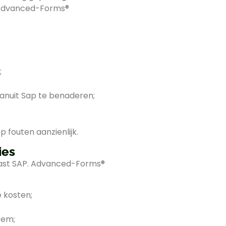
 Advanced-Forms®
;
anuit Sap te benaderen;
 fouten aanzienlijk.
ies
ast SAP. Advanced-Forms®
 kosten;
eem;