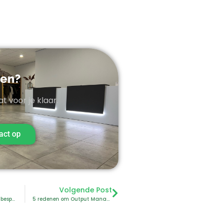
ten?
t voor je klaar.
act op
Volgende Post
Hoe OKECHAMP 85% tijd bespaart op hun productspecificaties met Advanced-Forms®
5 redenen om Output Management vroeg in de implementatiefase mee te nemen