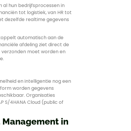
 al hun bedrijfsprocessen in
anciën tot logistiek, van HR tot
met dezelfde realtime gegevens
koppelt automatisch aan de
nanciële afdeling ziet direct de
 er verzonden moet worden en
e.
lheid en intelligentie nog een
atform worden gegevens
eschikbaar. Organisaties
SAP S/4HANA Cloud (public of
t Management in