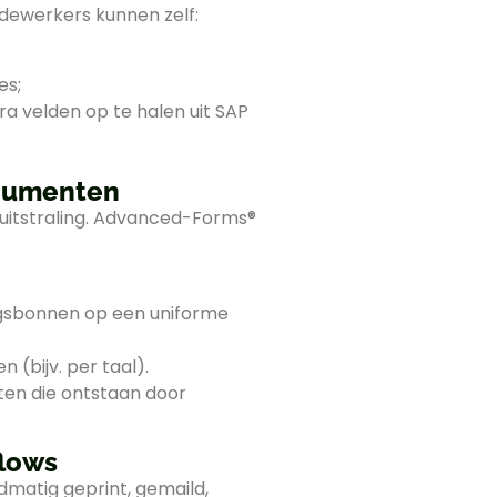
dewerkers kunnen zelf:
es;
 velden op te halen uit SAP
documenten
uitstraling. Advanced-Forms®
ingsbonnen op een uniforme
 (bijv. per taal).
ten die ontstaan door
flows
matig geprint, gemaild,